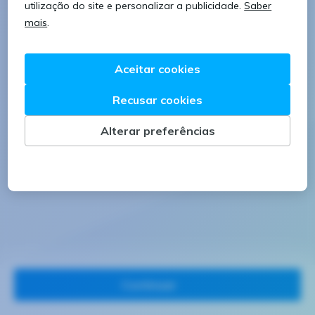
8 caracteres
1 letra minúscula
1 letra maiúscula
1 número
Continuar