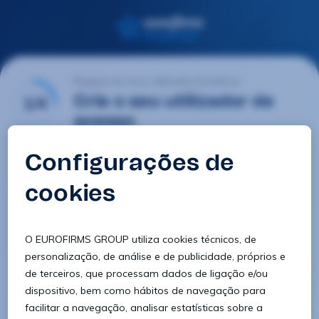
Registo de novo utilizador Eurofirms
1/4
Crie o seu utilizador de
acesso
E-mail
Palavra-passe
Confirmar palavra-passe