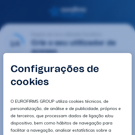
Registo de novo utilizador Eurofirms
1/4
Crie o seu utilizador de
acesso
E-mail
Palavra-passe
Confirmar palavra-passe