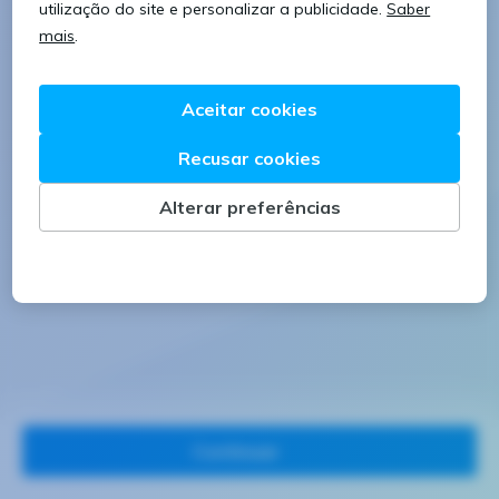
8 caracteres
1 letra minúscula
1 letra maiúscula
1 número
Continuar