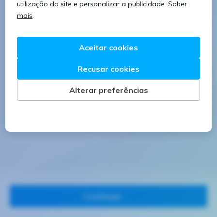
8 caracteres
1 letra minúscula
1 letra maiúscula
1 número
Continuar