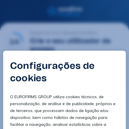
Registo de novo utilizador Eurofirms
1/4
Crie o seu utilizador de
acesso
E-mail
Palavra-passe
Confirmar palavra-passe