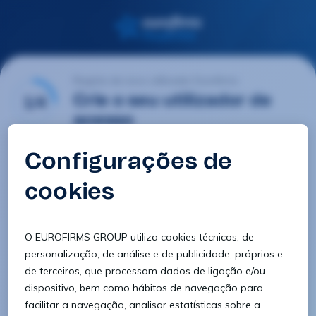
Registo de novo utilizador Eurofirms
1/4
Crie o seu utilizador de
acesso
E-mail
Palavra-passe
Confirmar palavra-passe