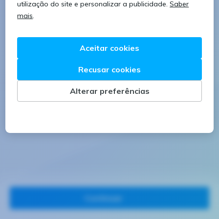
8 caracteres
1 letra minúscula
1 letra maiúscula
1 número
Continuar