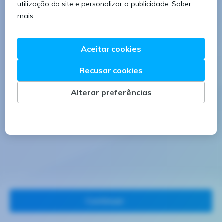
8 caracteres
1 letra minúscula
1 letra maiúscula
1 número
Continuar