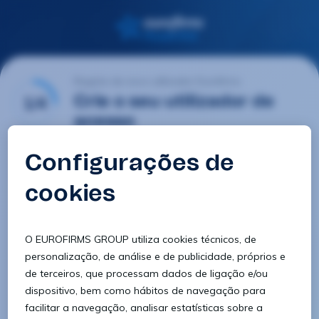
Registo de novo utilizador Eurofirms
1/4
Crie o seu utilizador de
acesso
E-mail
Palavra-passe
Confirmar palavra-passe