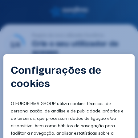
Registo de novo utilizador Eurofirms
1/4
Crie o seu utilizador de
acesso
E-mail
Palavra-passe
Confirmar palavra-passe