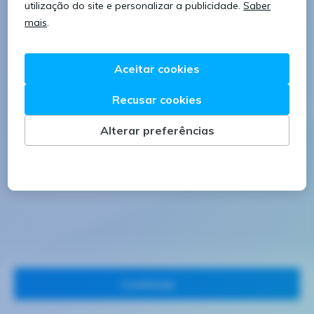
8 caracteres
1 letra minúscula
1 letra maiúscula
1 número
Continuar