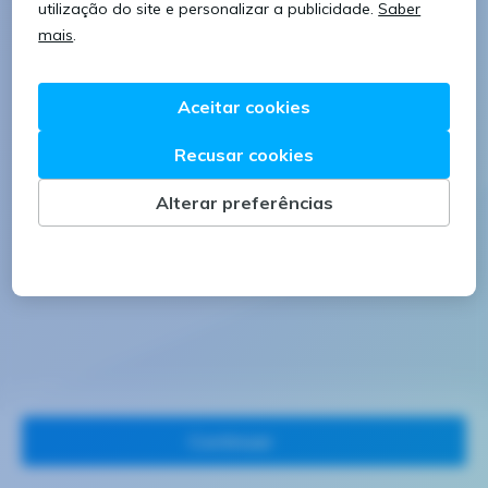
8 caracteres
1 letra minúscula
1 letra maiúscula
1 número
Continuar