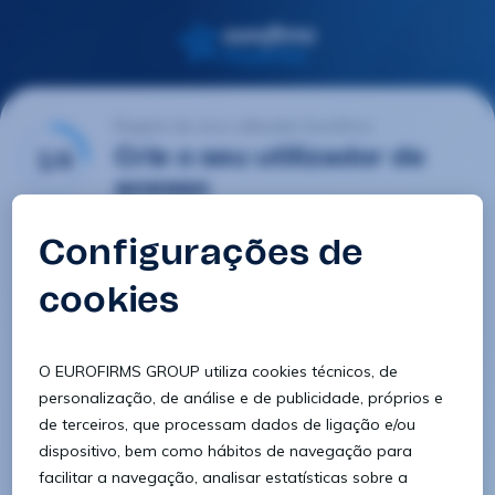
Registo de novo utilizador Eurofirms
1/4
Crie o seu utilizador de
acesso
E-mail
Palavra-passe
Confirmar palavra-passe