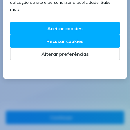
8 caracteres
1 letra minúscula
1 letra maiúscula
1 número
Continuar