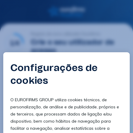
Registo de novo utilizador Eurofirms
1/4
Crie o seu utilizador de
acesso
E-mail
Palavra-passe
Confirmar palavra-passe