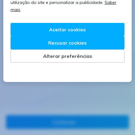
8 caracteres
1 letra minúscula
1 letra maiúscula
1 número
Continuar