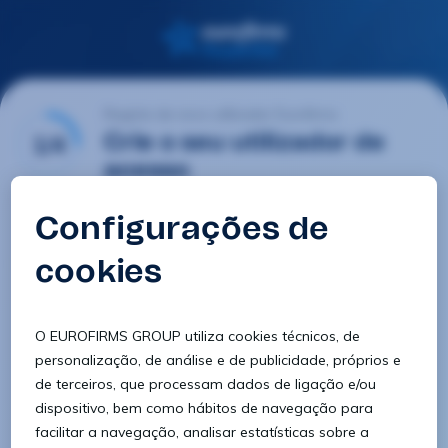
Registo de novo utilizador Eurofirms
1/4
Crie o seu utilizador de
acesso
E-mail
Palavra-passe
Confirmar palavra-passe