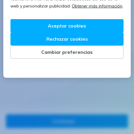
1 letra mayúscula
1 número
Continuar