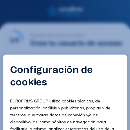
Registro de usuario Eurofirms
1/4
Crea tu usuario de acceso
Email
Contraseña
Confirmar contraseña
8 caracteres
1 letra minúscula