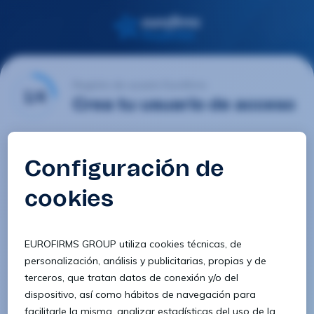
Registro de usuario Eurofirms
1/4
Crea tu usuario de acceso
Email
Contraseña
Confirmar contraseña
8 caracteres
1 letra minúscula