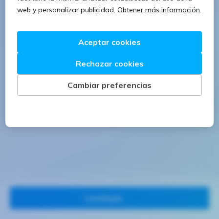
1 letra mayúscula
1 número
Continuar