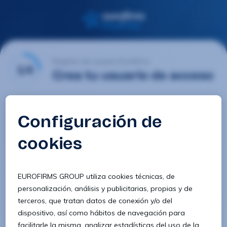
Registro de usuario Eurofirms
1/4
Crea tu usuario de acceso
Email
Contraseña
Confirmar contraseña
8 caracteres
1 letra minúscula