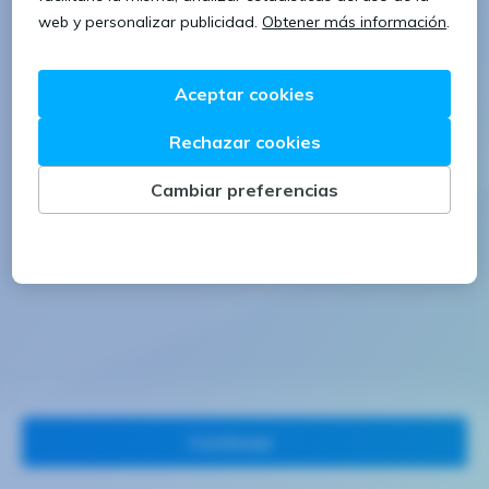
1 letra mayúscula
1 número
Continuar