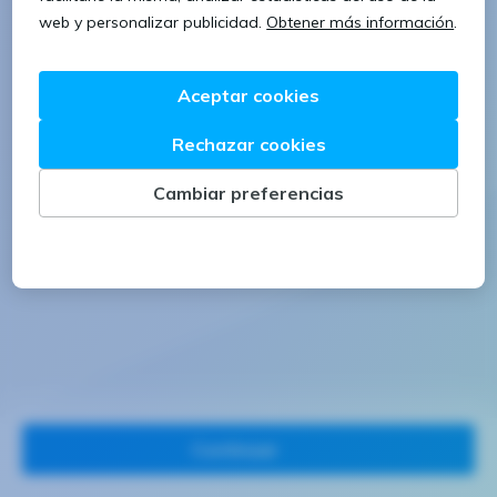
1 letra mayúscula
1 número
Continuar