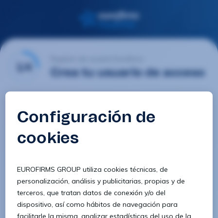
Registro de usuario Eurofirms
1/4
Crea tu usuario de acceso
Email
Contraseña
Confirmar contraseña
8 caracteres
1 letra minúscula