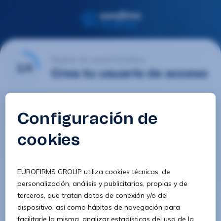
Registro de usuario Eurofirms
1/4
Crea tu usuario de acceso
Email
Contraseña
Confirmar contraseña
8 caracteres
1 letra minúscula