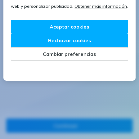
1 letra mayúscula
1 número
Continuar