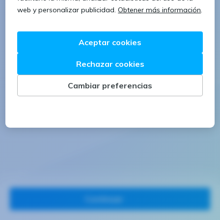
1 letra mayúscula
1 número
Continuar