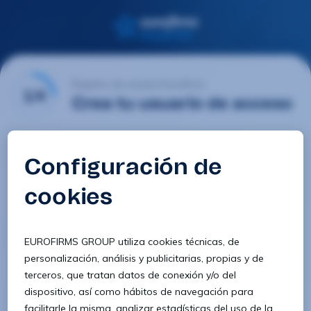
Registro de usuario Eurofirms
1/4
Crea tu usuario de acceso
Email
Contraseña
Confirmar contraseña
8 caracteres
1 letra minúscula