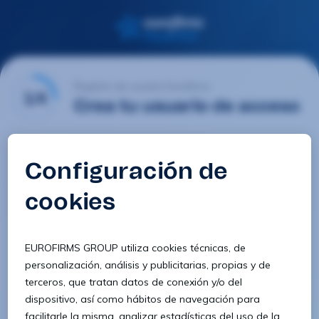
Registro de usuario Eurofirms
1/4
Crea tu usuario de acceso
Email
Contraseña
Confirmar contraseña
8 caracteres
1 letra minúscula