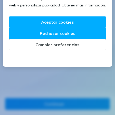
1 letra mayúscula
1 número
Continuar