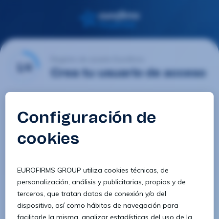
Registro de usuario Eurofirms
1/4
Crea tu usuario de acceso
Email
Contraseña
Confirmar contraseña
8 caracteres
1 letra minúscula