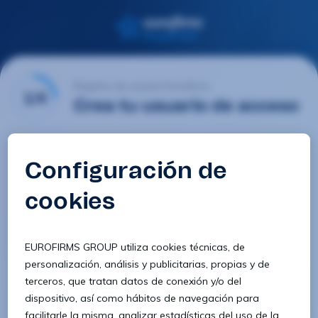
Registro de usuario Eurofirms
1/4
Crea tu usuario de acceso
Email
Contraseña
Confirmar contraseña
8 caracteres
1 letra minúscula