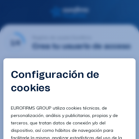
Registro de usuario Eurofirms
1/4
Crea tu usuario de acceso
Email
Contraseña
Confirmar contraseña
8 caracteres
1 letra minúscula