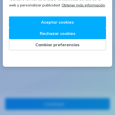
1 letra mayúscula
1 número
Continuar