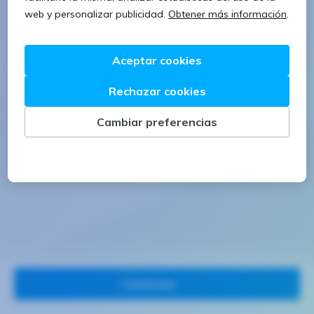
1 letra mayúscula
1 número
Continuar