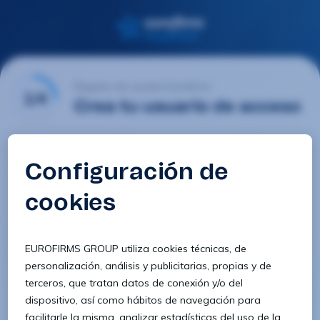
Registro de usuario Eurofirms
1/4
Crea tu usuario de acceso
Email
Contraseña
Confirmar contraseña
8 caracteres
1 letra minúscula