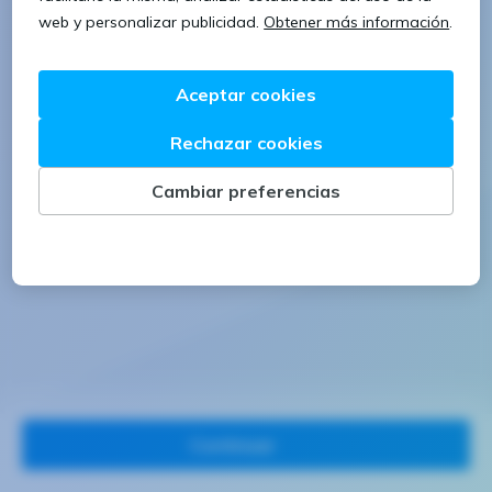
1 letra mayúscula
1 número
Continuar