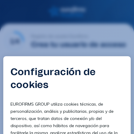
Registro de usuario Eurofirms
1/4
Crea tu usuario de acceso
Email
Contraseña
Confirmar contraseña
8 caracteres
1 letra minúscula