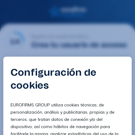
Registro de usuario Eurofirms
1/4
Crea tu usuario de acceso
Email
Contraseña
Confirmar contraseña
8 caracteres
1 letra minúscula