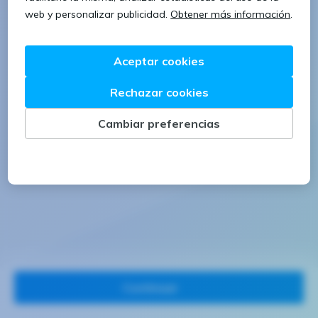
1 letra mayúscula
1 número
Continuar