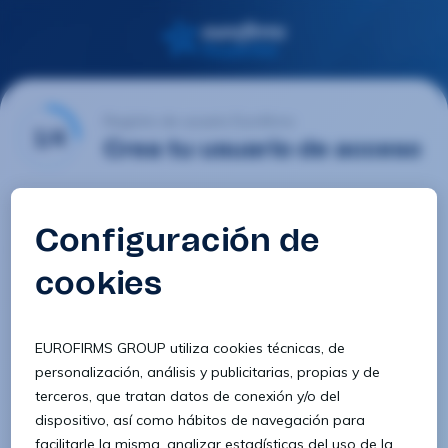
Registro de usuario Eurofirms
1/4
Crea tu usuario de acceso
Email
Contraseña
Confirmar contraseña
8 caracteres
1 letra minúscula