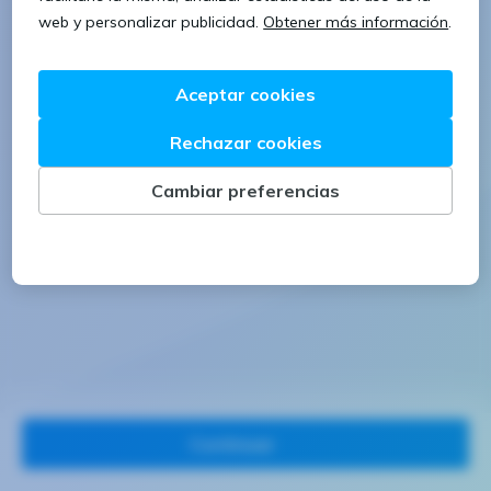
1 letra mayúscula
1 número
Continuar