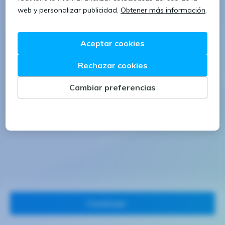
1 letra mayúscula
1 número
Continuar