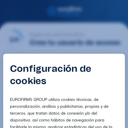
Registro de usuario Eurofirms
1/4
Crea tu usuario de acceso
Email
Contraseña
Confirmar contraseña
8 caracteres
1 letra minúscula