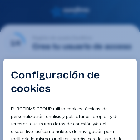
Registro de usuario Eurofirms
1/4
Crea tu usuario de acceso
Email
Contraseña
Confirmar contraseña
8 caracteres
1 letra minúscula