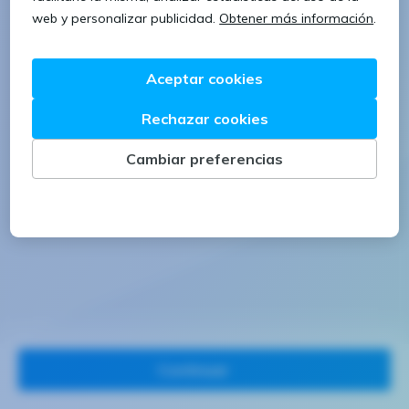
1 letra mayúscula
1 número
Continuar