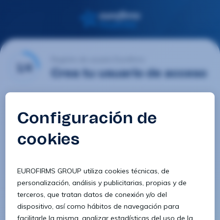
Registro de usuario Eurofirms
1/4
Crea tu usuario de acceso
Email
Contraseña
Confirmar contraseña
8 caracteres
1 letra minúscula