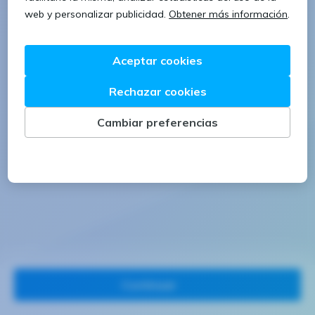
1 letra mayúscula
1 número
Continuar