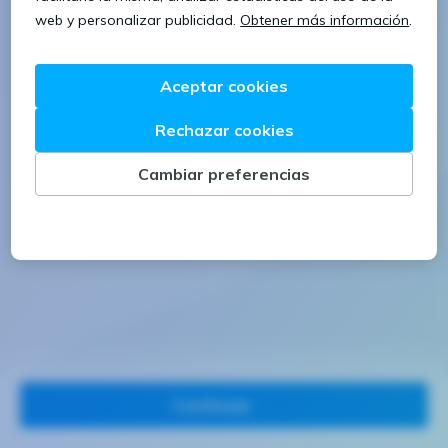
1 letra mayúscula
1 número
Continuar