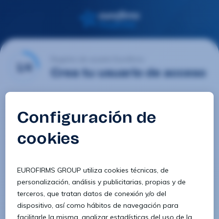
Registro de usuario Eurofirms
1/4
Crea tu usuario de acceso
Email
Contraseña
Confirmar contraseña
8 caracteres
1 letra minúscula