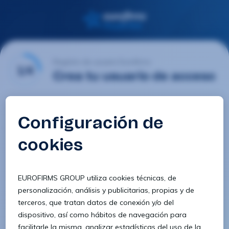
Registro de usuario Eurofirms
1/4
Crea tu usuario de acceso
Email
Contraseña
Confirmar contraseña
8 caracteres
1 letra minúscula