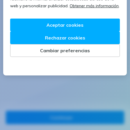
1 letra mayúscula
1 número
Continuar