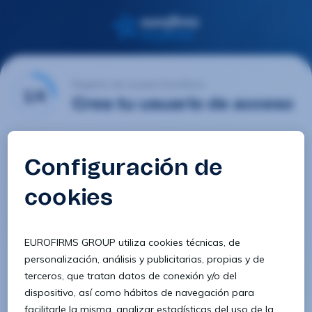
Registro de usuario Eurofirms
1/4
Crea tu usuario de acceso
Email
Contraseña
Confirmar contraseña
8 caracteres
1 letra minúscula