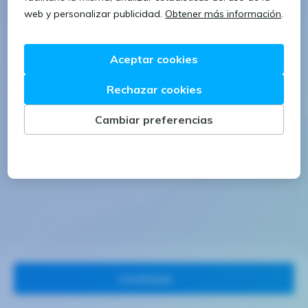
1 letra mayúscula
1 número
Continuar