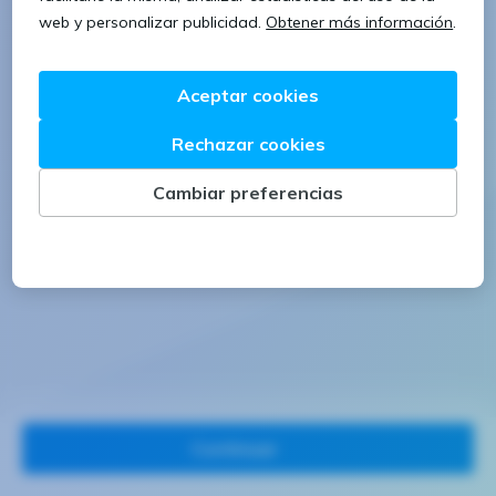
1 letra mayúscula
1 número
Continuar