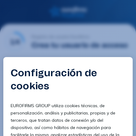
Registro de usuario Eurofirms
1/4
Crea tu usuario de acceso
Email
Contraseña
Confirmar contraseña
8 caracteres
1 letra minúscula