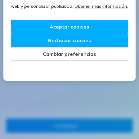
1 letra mayúscula
1 número
Continuar