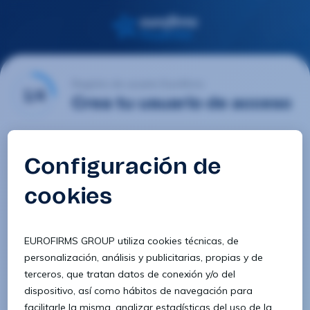
Registro de usuario Eurofirms
1/4
Crea tu usuario de acceso
Email
Contraseña
Confirmar contraseña
8 caracteres
1 letra minúscula