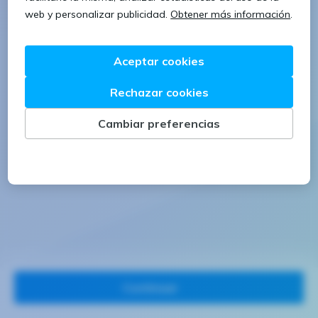
1 letra mayúscula
1 número
Continuar