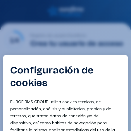
Registro de usuario Eurofirms
1/4
Crea tu usuario de acceso
Email
Contraseña
Confirmar contraseña
8 caracteres
1 letra minúscula