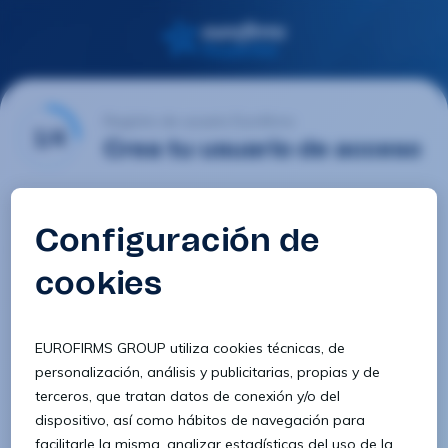
Registro de usuario Eurofirms
1/4
Crea tu usuario de acceso
Email
Contraseña
Confirmar contraseña
8 caracteres
1 letra minúscula