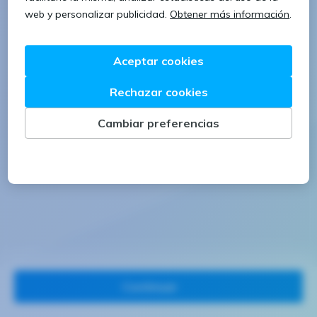
1 letra mayúscula
1 número
Continuar