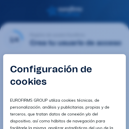
Registro de usuario Eurofirms
1/4
Crea tu usuario de acceso
Email
Contraseña
Confirmar contraseña
8 caracteres
1 letra minúscula