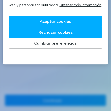
1 letra mayúscula
1 número
Continuar