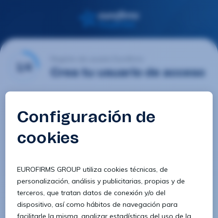
Registro de usuario Eurofirms
1/4
Crea tu usuario de acceso
Email
Contraseña
Confirmar contraseña
8 caracteres
1 letra minúscula