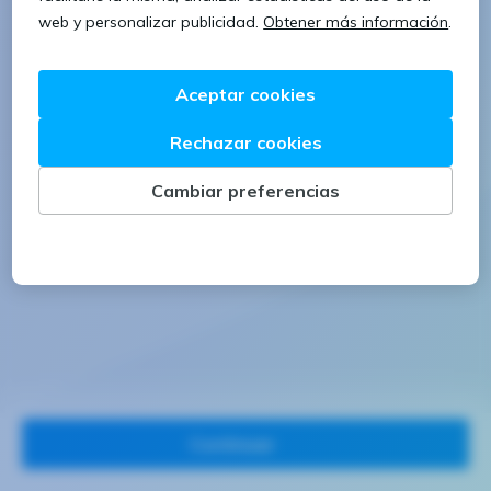
1 letra mayúscula
1 número
Continuar