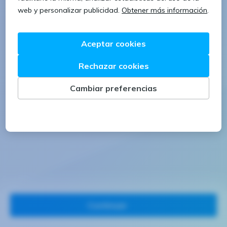
1 letra mayúscula
1 número
Continuar