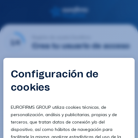
Registro de usuario Eurofirms
1/4
Crea tu usuario de acceso
Email
Contraseña
Confirmar contraseña
8 caracteres
1 letra minúscula