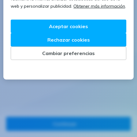
1 letra mayúscula
1 número
Continuar