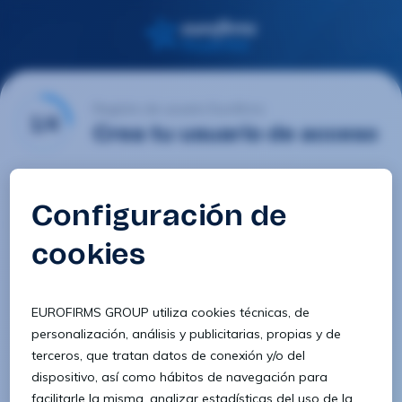
Registro de usuario Eurofirms
1/4
Crea tu usuario de acceso
Email
Contraseña
Confirmar contraseña
8 caracteres
1 letra minúscula