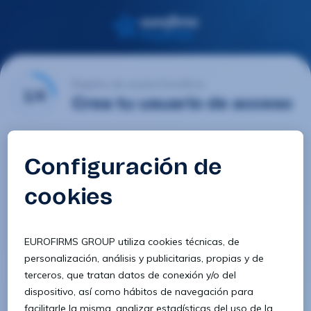
Registro de usuario Eurofirms
1/4
Crea tu usuario de acceso
Email
Contraseña
Confirmar contraseña
8 caracteres
1 letra minúscula