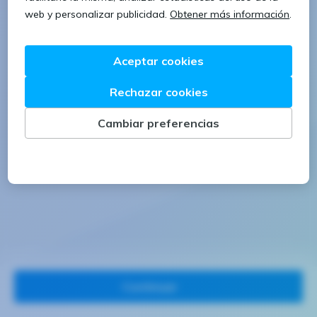
1 letra mayúscula
1 número
Continuar