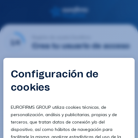
Registro de usuario Eurofirms
1/4
Crea tu usuario de acceso
Email
Contraseña
Confirmar contraseña
8 caracteres
1 letra minúscula