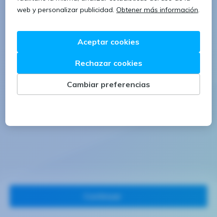
1 letra mayúscula
1 número
Continuar