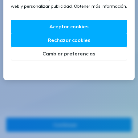
1 letra mayúscula
1 número
Continuar