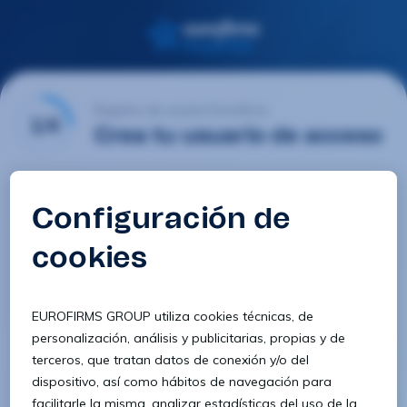
Registro de usuario Eurofirms
1/4
Crea tu usuario de acceso
Email
Contraseña
Confirmar contraseña
8 caracteres
1 letra minúscula