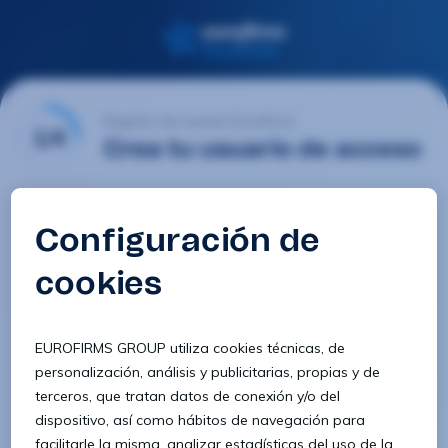
Registro de usuario Eurofirms
1/4
Crea tu usuario de acceso
Email
Contraseña
Confirmar contraseña
8 caracteres
1 letra minúscula