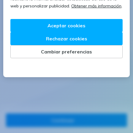
1 letra mayúscula
1 número
Continuar