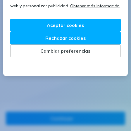
1 letra mayúscula
1 número
Continuar