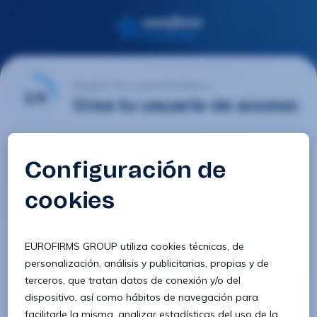
Registro de usuario Eurofirms
1/4
Crea tu usuario de acceso
Email
Contraseña
Confirmar contraseña
8 caracteres
1 letra minúscula