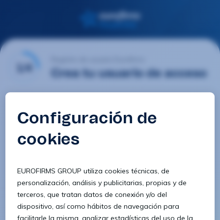
Registro de usuario Eurofirms
1/4
Crea tu usuario de acceso
Email
Contraseña
Confirmar contraseña
8 caracteres
1 letra minúscula