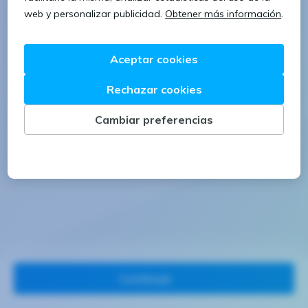
1 letra mayúscula
1 número
Continuar