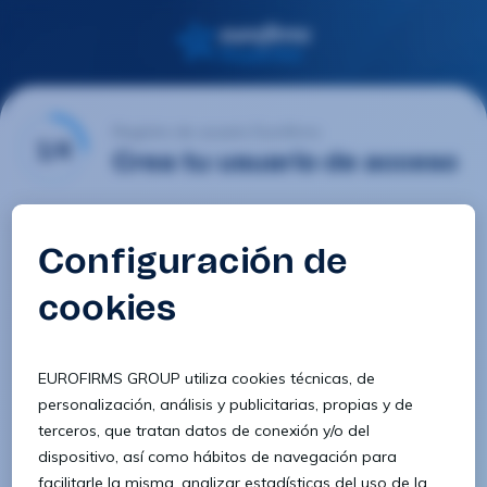
Registro de usuario Eurofirms
1/4
Crea tu usuario de acceso
Email
Contraseña
Confirmar contraseña
8 caracteres
1 letra minúscula