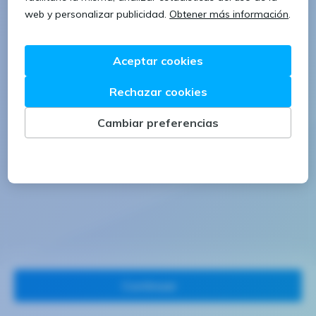
1 letra mayúscula
1 número
Continuar