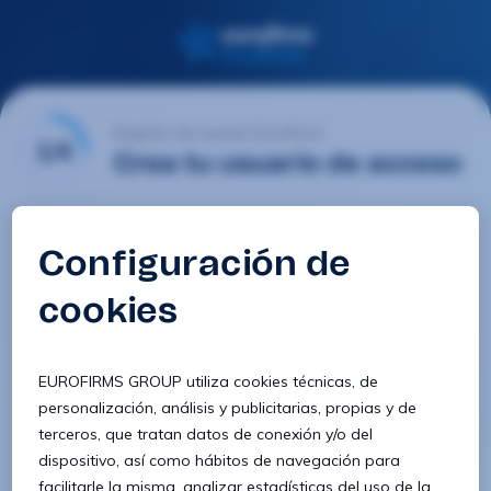
Registro de usuario Eurofirms
1/4
Crea tu usuario de acceso
Email
Contraseña
Confirmar contraseña
8 caracteres
1 letra minúscula