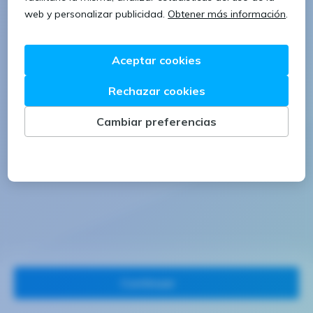
1 letra mayúscula
1 número
Continuar