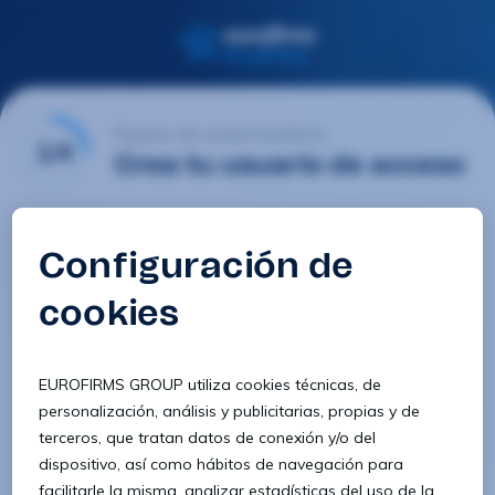
Registro de usuario Eurofirms
1/4
Crea tu usuario de acceso
Email
Contraseña
Confirmar contraseña
8 caracteres
1 letra minúscula