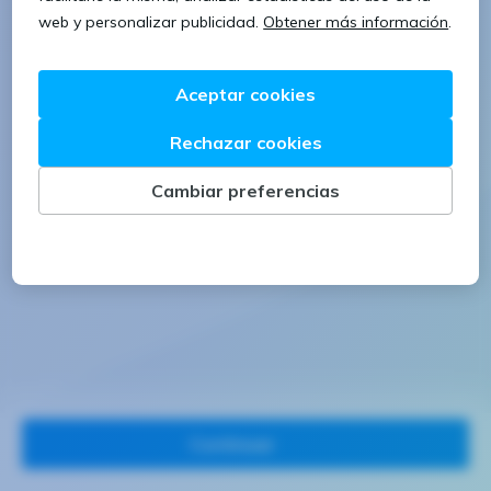
1 letra mayúscula
1 número
Continuar