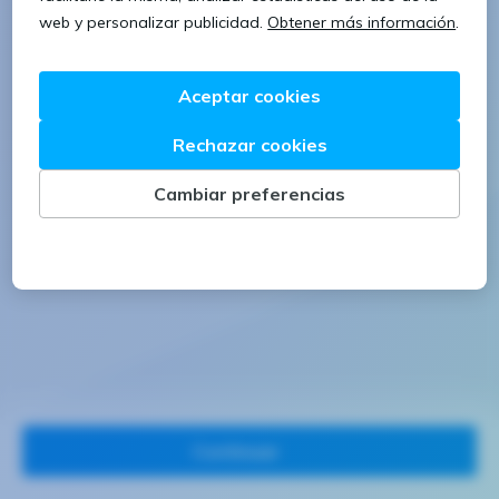
1 letra mayúscula
1 número
Continuar