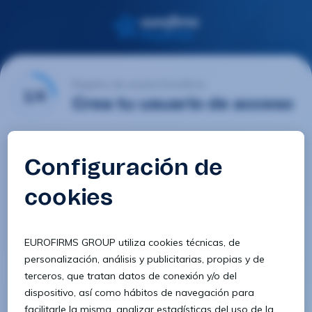
Registro de usuario Eurofirms
1/4
Crea tu usuario de acceso
Email
Contraseña
Confirmar contraseña
8 caracteres
1 letra minúscula