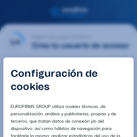
Registro de usuario Eurofirms
1/4
Crea tu usuario de acceso
Email
Contraseña
Confirmar contraseña
8 caracteres
1 letra minúscula