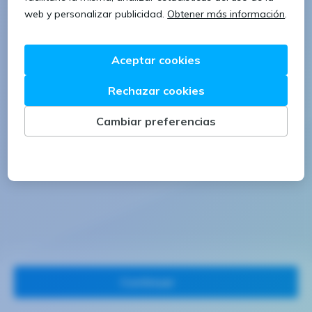
1 letra mayúscula
1 número
Continuar