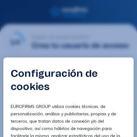
Registro de usuario Eurofirms
1/4
Crea tu usuario de acceso
Email
Contraseña
Confirmar contraseña
8 caracteres
1 letra minúscula