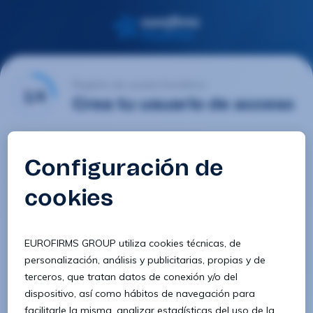
Registro de usuario Eurofirms
1/4
Crea tu usuario de acceso
Email
Contraseña
Confirmar contraseña
8 caracteres
1 letra minúscula