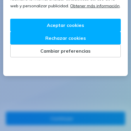
1 letra mayúscula
1 número
Continuar